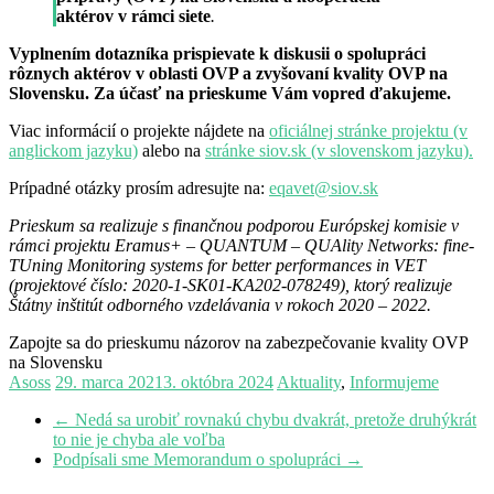
aktérov v rámci siete
.
Vyplnením dotazníka prispievate k diskusii o spolupráci
rôznych aktérov v oblasti OVP a zvyšovaní kvality OVP na
Slovensku.
Za účasť na prieskume Vám vopred ďakujeme.
Viac informácií o projekte nájdete na
oficiálnej stránke projektu (v
anglickom jazyku)
alebo na
stránke siov.sk (v slovenskom jazyku).
Prípadné otázky prosím adresujte na:
eqavet@siov.sk
Prieskum sa realizuje s finančnou podporou Európskej komisie v
rámci projektu Eramus+ – QUANTUM – QUAlity Networks: fine-
TUning Monitoring systems for better performances in VET
(projektové číslo: 2020-1-SK01-KA202-078249), ktorý realizuje
Štátny inštitút odborného vzdelávania v rokoch 2020 – 2022.
Zapojte sa do prieskumu názorov na zabezpečovanie kvality OVP
na Slovensku
Asoss
29. marca 2021
3. októbra 2024
Aktuality
,
Informujeme
←
Nedá sa urobiť rovnakú chybu dvakrát, pretože druhýkrát
to nie je chyba ale voľba
Podpísali sme Memorandum o spolupráci
→