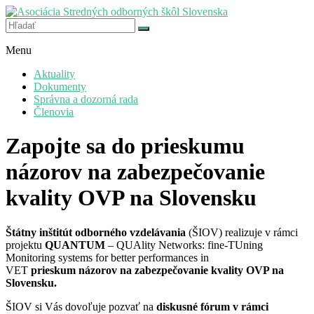
Prejsť
na
hlas,
obsah
Asociácia
ktorý
Menu
Stredných
je
odborných
počuť
Aktuality
škôl
Dokumenty
Slovenska
Správna a dozorná rada
Členovia
Zapojte sa do prieskumu
názorov na zabezpečovanie
kvality OVP na Slovensku
Štátny inštitút odborného vzdelávania
(ŠIOV) realizuje v rámci
projektu
QUANTUM
– QUAlity Networks: fine-TUning
Monitoring systems for better performances in
VET
prieskum
názorov na zabezpečovanie kvality OVP na
Slovensku.
ŠIOV si Vás dovoľuje pozvať na
diskusné fórum v rámci