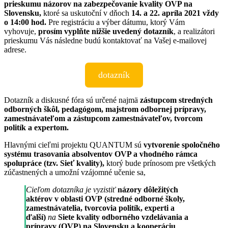
prieskumu názorov na zabezpečovanie kvality OVP na
Slovensku,
ktoré sa uskutoční v dňoch
14. a 22. apríla 2021 vždy
o 14:00 hod.
Pre registráciu a výber dátumu, ktorý Vám
vyhovuje,
prosím vyplňte nižšie uvedený dotazník
, a realizátori
prieskumu Vás následne budú kontaktovať na Vašej e-mailovej
adrese.
dotazník
Dotazník a diskusné fóra sú určené najmä
zástupcom stredných
odborných škôl, pedagógom, majstrom odbornej prípravy,
zamestnávateľom a zástupcom zamestnávateľov, tvorcom
politík a expertom.
Hlavnými cieľmi projektu QUANTUM sú
vytvorenie spoločného
systému trasovania absolventov OVP a vhodného rámca
spolupráce (tzv. Sieť kvality),
ktorý bude prínosom pre všetkých
zúčastnených a umožní vzájomné učenie sa,
Cieľom dotazníka je vyzistiť
názory dôležitých
aktérov v oblasti OVP
(stredné odborné školy,
zamestnávatelia, tvorcovia politík, experti a
ďalší)
na
Siete kvality odborného vzdelávania a
prípravy (OVP) na Slovensku a kooperáciu