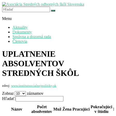
Prejsť
na
hlas,
obsah
Asociácia
ktorý
Menu
Stredných
je
odborných
počuť
Aktuality
škôl
Dokumenty
Slovenska
Správna a dozorná rada
Členovia
UPLATNENIE
ABSOLVENTOV
STREDNÝCH ŠKÔL
zdroj:
www.institutsocialnejpolitiky.sk
Zobraz
záznamov
Hľadať:
Počet
Pokračujúci
Názov
Muž
Žena
Pracujúci
N
absolventov
v štúdiu