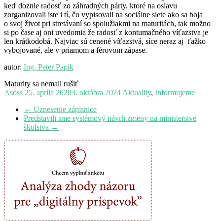
keď doznie radosť zo záhradných párty, ktoré na oslavu
zorganizovali iste i tí, čo vypisovali na sociálne siete ako sa boja
o svoj život pri stretávaní so spolužiakmi na maturitách, tak možno
si po čase aj oni uvedomia že radosť z kontumačného víťazstva je
len krátkodobá. Najviac sú cenené víťazstvá, síce neraz aj ťažko
vybojované, ale v priamom a férovom zápase.
autor:
Ing. Peter Papík
Maturity sa nemali rušiť
Asoss
25. apríla 2020
3. októbra 2024
Aktuality
,
Informujeme
←
Uznesenie zápisnice
Predstavili sme systémový návrh zmeny na ministerstve
školstva
→