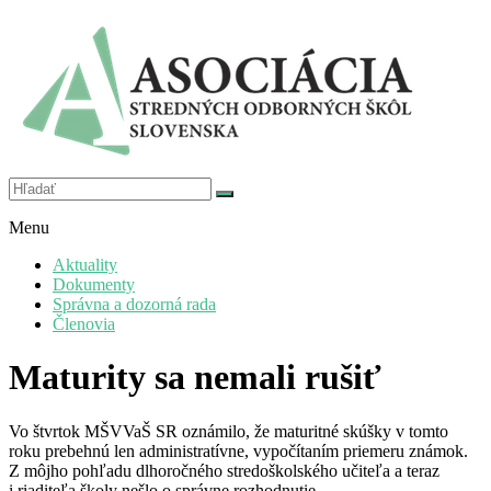
Prejsť
na
obsah
hlas,
Asociácia
ktorý
Menu
Stredných
je
odborných
počuť
Aktuality
škôl
Dokumenty
Slovenska
Správna a dozorná rada
Členovia
Maturity sa nemali rušiť
Vo štvrtok MŠVVaŠ SR oznámilo, že maturitné skúšky v tomto
roku prebehnú len administratívne, vypočítaním priemeru známok.
Z môjho pohľadu dlhoročného stredoškolského učiteľa a teraz
i riaditeľa školy nešlo o správne rozhodnutie.