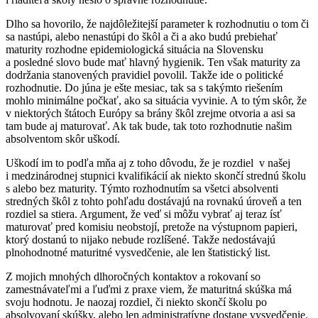
Dlho sa hovorilo, že najdôležitejší parameter k rozhodnutiu o tom či
sa nastúpi, alebo nenastúpi do škôl a či a ako budú prebiehať
maturity rozhodne epidemiologická situácia na Slovensku
a posledné slovo bude mať hlavný hygienik. Ten však maturity za
dodržania stanovených pravidiel povolil. Takže ide o politické
rozhodnutie. Do júna je ešte mesiac, tak sa s takýmto riešením
mohlo minimálne počkať, ako sa situácia vyvinie. A to tým skôr, že
v niektorých štátoch Európy sa brány škôl zrejme otvoria a asi sa
tam bude aj maturovať. Ak tak bude, tak toto rozhodnutie našim
absolventom skôr uškodí.
Uškodí im to podľa mňa aj z toho dôvodu, že je rozdiel v našej
i medzinárodnej stupnici kvalifikácií ak niekto skončí strednú školu
s alebo bez maturity. Týmto rozhodnutím sa všetci absolventi
stredných škôl z tohto pohľadu dostávajú na rovnakú úroveň a ten
rozdiel sa stiera. Argument, že veď si môžu vybrať aj teraz ísť
maturovať pred komisiu neobstojí, pretože na výstupnom papieri,
ktorý dostanú to nijako nebude rozlíšené. Takže nedostávajú
plnohodnotné maturitné vysvedčenie, ale len štatistický list.
Z mojich mnohých dlhoročných kontaktov a rokovaní so
zamestnávateľmi a ľuďmi z praxe viem, že maturitná skúška má
svoju hodnotu. Je naozaj rozdiel, či niekto skončí školu po
absolvovaní skúšky, alebo len administratívne dostane vysvedčenie.