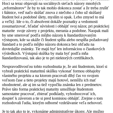
Hoci sa teraz objavujú na sociálnych sieťach názory mnohých
„reformátorov“ že by to tak mohlo dokonca zostať a že treba zrušiť
i štátnice, veď načo skúšať znova z niečoho z čoho už skúšaný
študent bol a podobné úlety, myslím si opak. Lebo zmysel to má
a veľký. Ide o to, či absolvent dokáže poznatky a vedomosti
zosumarizovať, hľadať súvislosti i obhájiť svoj názor, pri praktickej
maturite svoje závery z projektu, merania a podobne. Naopak mali
by sme smerovať podľa môjho názoru k štandardizovaným
výstupom, kde sa ukáže či študent spĺňa alebo nespĺňa požadovaný
štandard a to podľa môjho názoru dokonca bez ohľadu na
dovtedajšie známky. Tie majú byť len informáciou o čiastkových
výsledkoch. Výstupná skúška by mala byť podľa mňa
štandardizovaná, tak ako je to pri niektorých certifikátoch.
Nespravodlivosťou tohto rozhodnutia je, že ani študentom, ktorí si
vybrali praktickú maturitnú skúšku vykonať formou obhajoby
vlastného projektu a na ktorom pracovali dlhý čas vo svojom
voľnom čase a tieto projekty majú hotové, nemôžu ich mať
ohodnotené, ale aj im sa tiež vypočíta známka len z predmetov.
Práve táto forma praktickej maturity umožňuje študentom
samostatne pracovať, zbierať podklady, vyhodnocovať ich,
dospieť k záverom a tie si pred komisiou obhájiť. Zrejme o tom
rozhodovali ľudia, ktorým odborné vzdelávanie veľa nehovorí.
Je to tak ako to je, vykonáme administratívne úkony. Ale možno